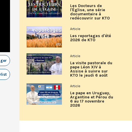
Les Docteurs de
l'Église, une série
documentaire à
redécouvrir sur KTO
Article
Les reportages d'été
2026 de KTO
Article
ager
La visite pastorale du
pape Léon XIV à
Assise à suivre sur
list
KTO le jeudi 6 août
Article
Le pape en Uruguay,
Argentine et Pérou du
6 au 17 novembre
2026