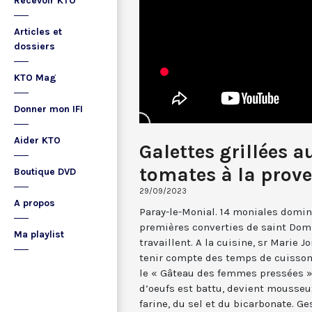
Recevoir KTO
Articles et
dossiers
KTO Mag
Donner mon IFI
Aider KTO
Galettes grillées a
tomates à la prov
Boutique DVD
29/09/2023
A propos
Paray-le-Monial. 14 moniales domin
premières converties de saint Dom
Ma playlist
travaillent. A la cuisine, sr Marie 
tenir compte des temps de cuisson
le « Gâteau des femmes pressées ».
d’oeufs est battu, devient mousseux
farine, du sel et du bicarbonate. Ge