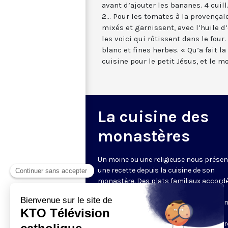
avant d’ajouter les bananes. 4 cuil
2... Pour les tomates à la provençale,
mixés et garnissent, avec l’huile d
les voici qui rôtissent dans le four
blanc et fines herbes. « Qu’a fait la 
cuisine pour le petit Jésus, et le mo
La cuisine des
monastères
Un moine ou une religieuse nous présen
une recette depuis la cuisine de son
monastère. Des plats familiaux accord
saisons et même au temps liturgique.
L’occasion de parler aussi de la relation
nourriture, et du sens donné à sa
préparation... Et une recette à reproduir