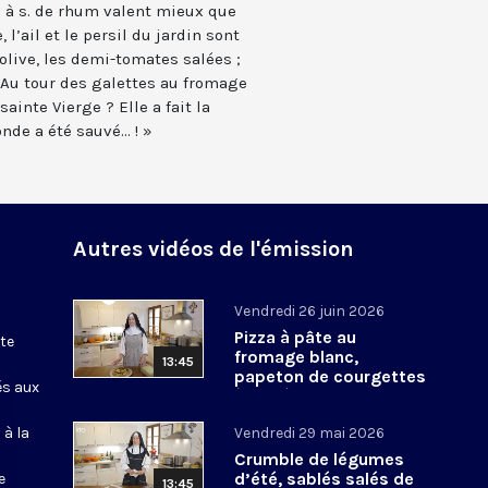
l. à s. de rhum valent mieux que
 l’ail et le persil du jardin sont
’olive, les demi-tomates salées ;
. Au tour des galettes au fromage
sainte Vierge ? Elle a fait la
nde a été sauvé... ! »
Autres vidéos de l'émission
Vendredi 26 juin 2026
Pizza à pâte au
te
fromage blanc,
13:45
papeton de courgettes
és aux
à la crème
 à la
Vendredi 29 mai 2026
Crumble de légumes
d’été, sablés salés de
e
13:45