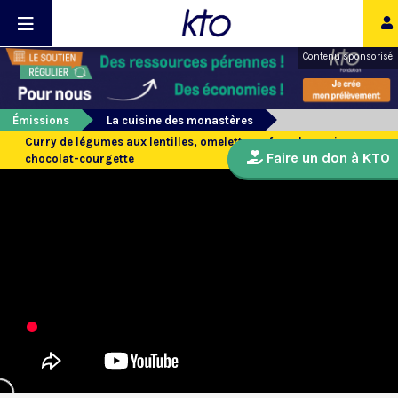
Contenu sponsorisé
Émissions
La cuisine des monastères
Curry de légumes aux lentilles, omelette au four, brownie
Faire un don à KTO
chocolat-courgette