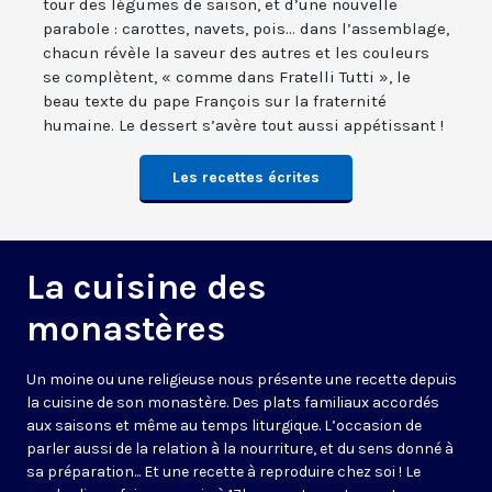
tour des légumes de saison, et d’une nouvelle
parabole : carottes, navets, pois... dans l’assemblage,
chacun révèle la saveur des autres et les couleurs
se complètent, « comme dans Fratelli Tutti », le
beau texte du pape François sur la fraternité
humaine. Le dessert s’avère tout aussi appétissant !
Les recettes écrites
La cuisine des
monastères
Un moine ou une religieuse nous présente une recette depuis
la cuisine de son monastère. Des plats familiaux accordés
aux saisons et même au temps liturgique. L’occasion de
parler aussi de la relation à la nourriture, et du sens donné à
sa préparation... Et une recette à reproduire chez soi ! Le