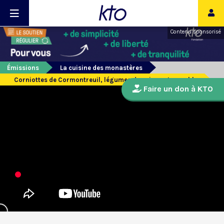
Contenu sponsorisé
Émissions
La cuisine des monastères
Corniottes de Cormontreuil, légumes de saison et crumble
Faire un don à KTO