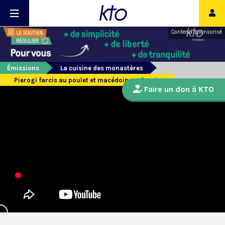
Contenu sponsorisé
Émissions
La cuisine des monastères
Pierogi farcis au poulet et macédoine polonaise
Faire un don à KTO