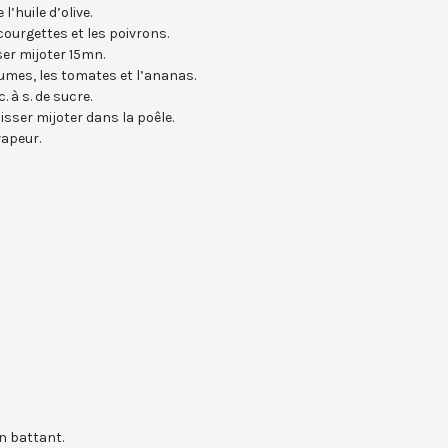
l’huile d’olive.
courgettes et les poivrons.
ser mijoter 15mn.
légumes, les tomates et l’ananas.
. à s. de sucre.
isser mijoter dans la poêle.
vapeur.
en battant.