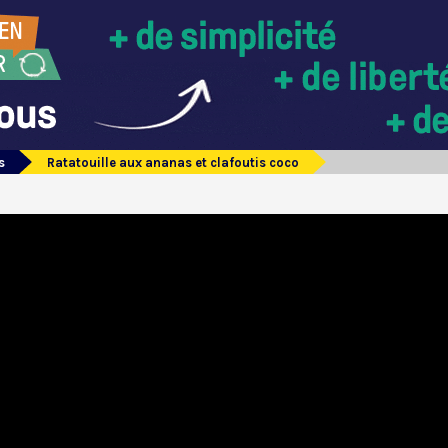
s
Ratatouille aux ananas et clafoutis coco