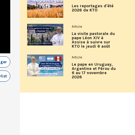
Les reportages d'été
2026 de KTO
Article
La visite pastorale du
pape Léon XIV à
Assise à suivre sur
KTO le jeudi 6 août
Article
ager
Le pape en Uruguay,
Argentine et Pérou du
6 au 17 novembre
list
2026