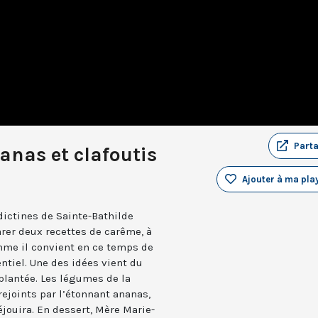
Part
anas et clafoutis
Ajouter à ma play
dictines de Sainte-Bathilde
arer deux recettes de carême, à
mme il convient en ce temps de
entiel. Une des idées vient du
lantée. Les légumes de la
 rejoints par l’étonnant ananas,
éjouira. En dessert, Mère Marie-