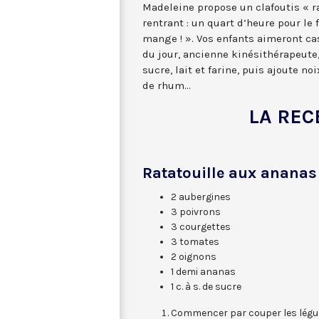
Madeleine propose un clafoutis « rap
rentrant : un quart d’heure pour le 
mange ! ». Vos enfants aimeront cas
du jour, ancienne kinésithérapeute,
sucre, lait et farine, puis ajoute no
de rhum...
LA REC
Ratatouille aux ananas
2 aubergines
3 poivrons
3 courgettes
3 tomates
2 oignons
1 demi ananas
1 c. à s. de sucre
Commencer par couper les légu