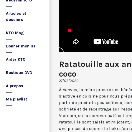
Recevoir KTO
Articles et
dossiers
KTO Mag
Donner mon IFI
Aider KTO
Ratatouille aux an
coco
Boutique DVD
27/02/2020
A propos
À Vanves, la mère prieure des béné
s’active en cuisine pour nous prép
Ma playlist
partir de produits peu coûteux, co
sobriété et de recentrage sur l’ess
Vietnam, où la communauté est imp
ratatouille sont saisis et mijotent,
une pincée de sucre ; le hoki s’en r