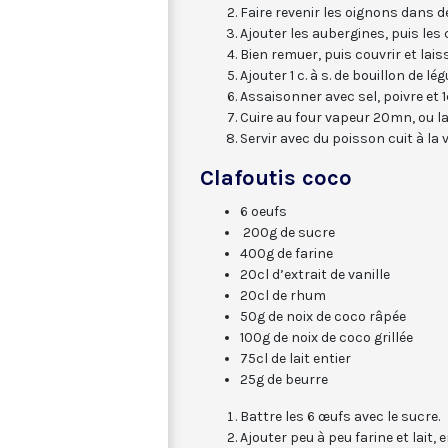
Faire revenir les oignons dans de 
Ajouter les aubergines, puis les 
Bien remuer, puis couvrir et lais
Ajouter 1 c. à s. de bouillon de 
Assaisonner avec sel, poivre et 1c
Cuire au four vapeur 20mn, ou la
Servir avec du poisson cuit à la 
Clafoutis coco
6 oeufs
200g de sucre
400g de farine
20cl d’extrait de vanille
20cl de rhum
50g de noix de coco râpée
100g de noix de coco grillée
75cl de lait entier
25g de beurre
Battre les 6 œufs avec le sucre.
Ajouter peu à peu farine et lait, 