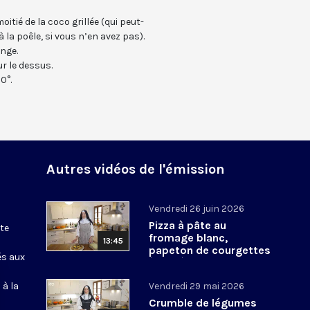
oitié de la coco grillée (qui peut-
à la poêle, si vous n’en avez pas).
ange.
ur le dessus.
0°.
Autres vidéos de l'émission
Vendredi 26 juin 2026
Pizza à pâte au
te
fromage blanc,
13:45
papeton de courgettes
és aux
à la crème
 à la
Vendredi 29 mai 2026
Crumble de légumes