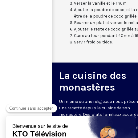
Verser la vanille et le rhum.
Ajouter la poudre de coco, et la m
être de la poudre de coco grillée 
Beurrer un plat et verser le mél
Ajouter le reste de coco grillée s
Cuire au four pendant 40mn à 16
Servir froid ou tiède.
La cuisine des
monastères
Un moine ou une religieuse nous présen
une recette depuis la cuisine de son
monastère. Des plats familiaux accord
saisons et même au temps liturgique.
L’occasion de parler aussi de la relation
nourriture, et du sens donné à sa