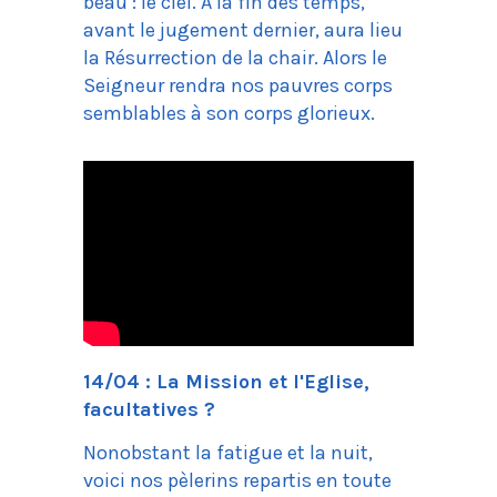
beau : le ciel. A la fin des temps,
avant le jugement dernier, aura lieu
la Résurrection de la chair. Alors le
Seigneur rendra nos pauvres corps
semblables à son corps glorieux.
14/04 : La Mission et l'Eglise,
facultatives ?
Nonobstant la fatigue et la nuit,
voici nos pèlerins repartis en toute