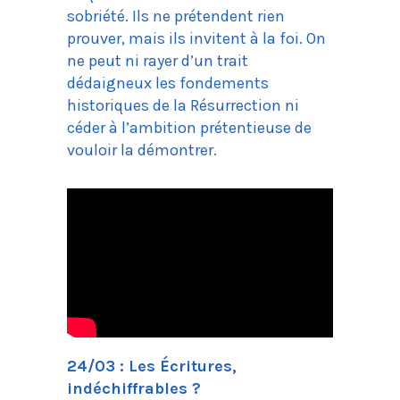
sobriété. Ils ne prétendent rien
prouver, mais ils invitent à la foi. On
ne peut ni rayer d’un trait
dédaigneux les fondements
historiques de la Résurrection ni
céder à l’ambition prétentieuse de
vouloir la démontrer.
24/03 : Les Écritures,
indéchiffrables ?