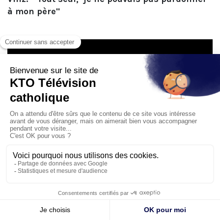
à mon père"
Sur l'eucharistie :
L
a messe expliquée
La communion