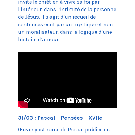
invite le chrétien à vivre sa foi par
l’intérieur, dans l’intimité de la personne
de Jésus. Il s’agit d’un recueil de
sentences écrit par un mystique et non
un moralisateur, dans la logique d’une
histoire d’amour.
31/03 : Pascal – Pensées – XVIIe
Œuvre posthume de Pascal publiée en