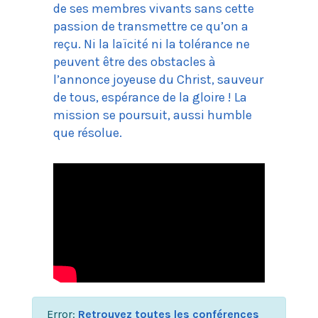
de ses membres vivants sans cette
passion de transmettre ce qu’on a
reçu. Ni la laïcité ni la tolérance ne
peuvent être des obstacles à
l’annonce joyeuse du Christ, sauveur
de tous, espérance de la gloire ! La
mission se poursuit, aussi humble
que résolue.
Error:
Retrouvez toutes les conférences