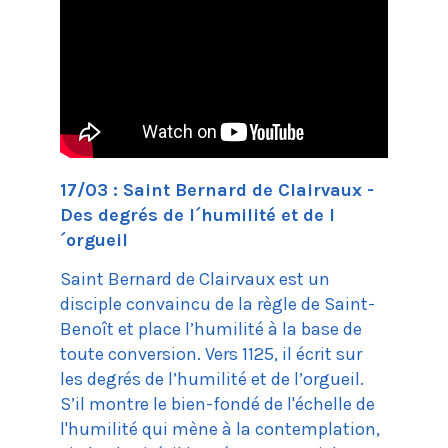
17/03 : Saint Bernard de Clairvaux -
Des degrés de l´humilité et de l
´orgueil
Saint Bernard de Clairvaux est un
disciple convaincu de la règle de Saint-
Benoît et place l’humilité à la base de
toute conversion. Vers 1125, il écrit sur
les degrés de l’humilité et de l’orgueil.
S’il montre le bien-fondé de l'échelle de
l'humilité qui mène à la contemplation,