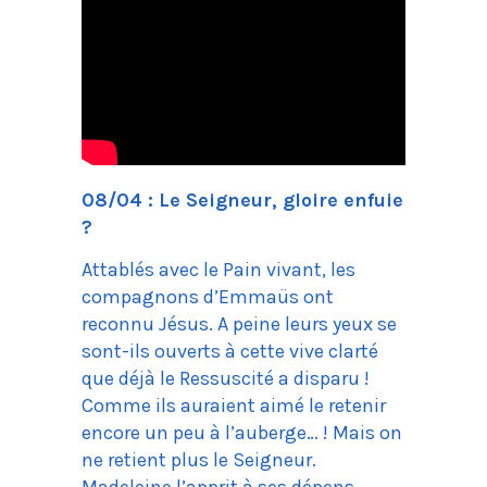
08/04 : Le Seigneur, gloire enfuie
?
Attablés avec le Pain vivant, les
compagnons d’Emmaüs ont
reconnu Jésus. A peine leurs yeux se
sont-ils ouverts à cette vive clarté
que déjà le Ressuscité a disparu !
Comme ils auraient aimé le retenir
encore un peu à l’auberge… ! Mais on
ne retient plus le Seigneur.
Madeleine l’apprit à ses dépens