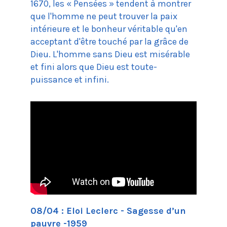
1670, les « Pensées » tendent à montrer
que l'homme ne peut trouver la paix
intérieure et le bonheur véritable qu'en
acceptant d'être touché par la grâce de
Dieu. L'homme sans Dieu est misérable
et fini alors que Dieu est toute-
puissance et infini.
08/04 : Eloi Leclerc - Sagesse d’un
pauvre -1959