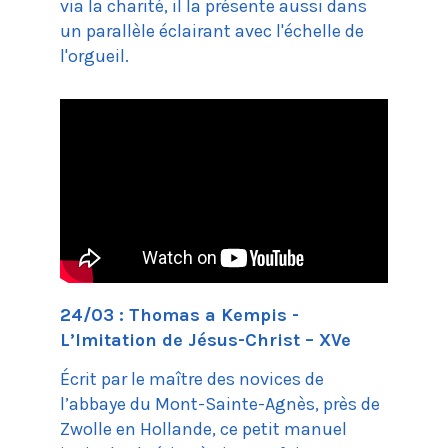
via la charité, il la présente aussi dans
un parallèle éclairant avec l'échelle de
l'orgueil.
24/03 : Thomas a Kempis -
L’Imitation de Jésus-Christ – XVe
Écrit par le maître des novices de
l’abbaye du Mont-Sainte-Agnès, près de
Zwolle en Hollande, ce petit manuel