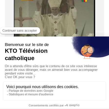
02:30:00
Messe à Yaoundé
Diffusé le 19/03/2009
Messe célébrée dans le stade Amadou Ahidjo, à l’occasion
de la publication de l’Instrumentus Laboris du Synode d...
1
2
3
4
5
6