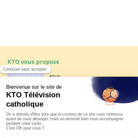
KTO vous propose
Article
Les reportages d'été 2026 de KTO
Article
La visite pastorale du pape Léon
XIV à Assise à suivre sur KTO le
jeudi 6 août
Article