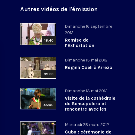
Autres vidéos de l'émission
Dimanche 16 septembre
2012
Remise de
18:40
l’Exhortation
apostolique post-
synodale pour le
Dimanche 13 mai 2012
Moyen Orient et
Angélus
Regina Caeli à Arrezo
09:33
Dimanche 13 mai 2012
Visite de la cathédrale
de Sansepolcro et
45:00
rencontre avec les
habitants
Mercredi 28 mars 2012
Cuba : cérémonie de