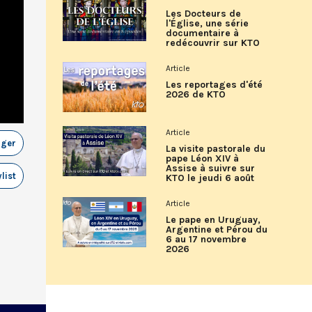
Les Docteurs de
l'Église, une série
documentaire à
redécouvrir sur KTO
Article
Les reportages d'été
2026 de KTO
Article
ager
La visite pastorale du
pape Léon XIV à
Assise à suivre sur
list
KTO le jeudi 6 août
Article
Le pape en Uruguay,
Argentine et Pérou du
6 au 17 novembre
2026