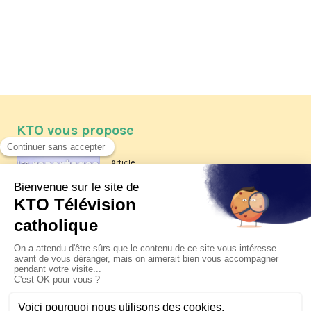
KTO vous propose
Article
Les reportages d'été 2026 de KTO
Article
La visite pastorale du pape Léon
XIV à Assise à suivre sur KTO le
jeudi 6 août
Article
Le pape en Uruguay, Argentine et