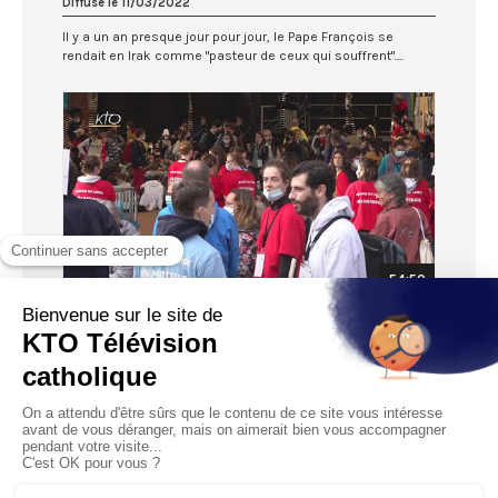
Diffusé le 11/03/2022
Il y a un an presque jour pour jour, le Pape François se
rendait en Irak comme "pasteur de ceux qui souffrent"....
54:50
"Au large avec Ignace ! ", la famille ignatienne
à Marseille
Diffusé le 05/11/2021
A l’occasion du rassemblement de la famille ignatienne à
Marseille, kto vous propose un magazine entièrement tou...