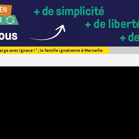
arge avec Ignace ! ", la famille ignatienne à Marseille