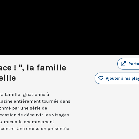
Part
ce ! ", la famille
ille
Ajouter à ma play
a famille ignatienne à
gazine entièrement tournée dans
ythmé par une série de
’occasion de découvir les visages
 au mieux le cheminement
ncontre. Une émission présentée