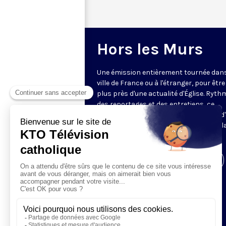
Hors les Murs
Une émission entièrement tournée dan
ville de France ou à l'étranger, pour être
plus près d'une actualité d'Église. Ryth
des reportages et des entretiens, ce
magazine de 52 minutes vous permet d'
au cœur d'un événement et d’en saisir l
portée.
Visiter la page de l'émission