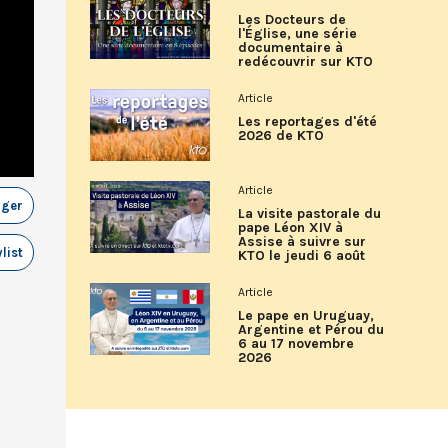
Les Docteurs de
l'Église, une série
documentaire à
redécouvrir sur KTO
Article
Les reportages d'été
2026 de KTO
Article
ager
La visite pastorale du
pape Léon XIV à
Assise à suivre sur
list
KTO le jeudi 6 août
Article
Le pape en Uruguay,
Argentine et Pérou du
6 au 17 novembre
2026