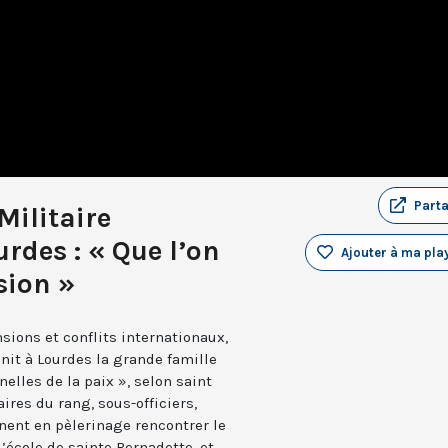
Part
Militaire
rdes : « Que l’on
Ajouter à ma play
sion »
sions et conflits internationaux,
nit à Lourdes la grande famille
nelles de la paix », selon saint
aires du rang, sous-officiers,
nent en pèlerinage rencontrer le
l’école de sainte Bernadette, et