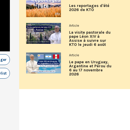
Les reportages d'été
2026 de KTO
Article
La visite pastorale du
pape Léon XIV à
Assise à suivre sur
KTO le jeudi 6 août
Article
ager
Le pape en Uruguay,
Argentine et Pérou du
6 au 17 novembre
list
2026