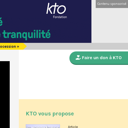
Contenu sponsorisé
rocession »
Faire un don à KTO
KTO vous propose
Article