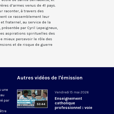
rères d’armes venus de 41 pays.
r raconter, à travers des
ment ce rassemblement leur
t fraternel, au service de la
, présentée par Cyril Lepeigneux,
es aspirations spirituelles des
de mieux percevoir le rôle des
nsions et de risque de guerre
Autres vidéos de l'émission
s une
Vendredi 15 mai 2026
 au
Enseignement
mé par
catholique
53:44
professionnel : voie
être
d’excellence ?