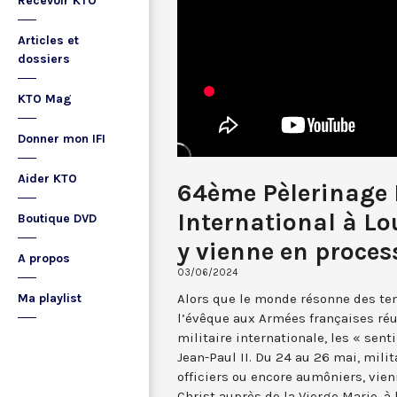
Recevoir KTO
Articles et
dossiers
KTO Mag
Donner mon IFI
Aider KTO
64ème Pèlerinage 
International à Lou
Boutique DVD
y vienne en proces
A propos
03/06/2024
Alors que le monde résonne des ten
Ma playlist
l’évêque aux Armées françaises réu
militaire internationale, les « senti
Jean-Paul II. Du 24 au 26 mai, milit
officiers ou encore aumôniers, vien
Christ auprès de la Vierge Marie, à 