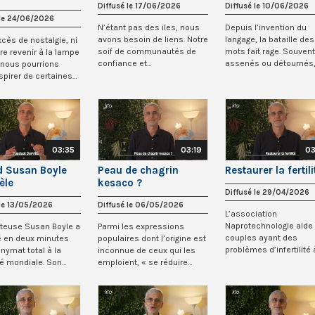
Diffusé le 17/06/2026
Diffusé le 10/06/2026
 le 24/06/2026
N’étant pas des iles, nous
Depuis l’invention du
avons besoin de liens. Notre
langage, la bataille des
cès de nostalgie, ni
soif de communautés de
mots fait rage. Souvent
re revenir à la lampe
confiance et
assenés ou détournés, 
, nous pourrions
d’appartenance expli...
ne cherchent pl...
spirer de certaines
03:35
03:19
03
 Susan Boyle
Peau de chagrin
Restaurer la fertili
èle
kesaco ?
Diffusé le 29/04/2026
 le 13/05/2026
Diffusé le 06/05/2026
L’association
Naprotechnologie aide 
teuse Susan Boyle a
Parmi les expressions
couples ayant des
é en deux minutes
populaires dont l’origine est
problèmes d’infertilité 
onymat total à la
inconnue de ceux qui les
restaurer leur fécondit
té mondiale. Son
emploient, « se réduire
nat...
est...
comme peau...