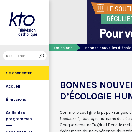
Émissions
Bonnes nouvelles d’écol
Se connecter
BONNES NOUVE
Accueil
D’ÉCOLOGIE HU
Émissions
Comme le souligne le pape François 
Grille des
Laudato si’
, l’écologie humaine doit êtr
programmes
Chaque semaine Tugdual Derville met e
événement, d’une expérience, d’un tém