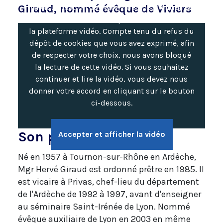
La visualisation de cette vidéo peut entraîner
Giraud, nommé évêque de Viviers
l'installation de cookies par le fournisseur de
la plateforme vidéo. Compte tenu du refus du
dépôt de cookies que vous avez exprimé, afin
de respecter votre choix, nous avons bloqué
la lecture de cette vidéo. Si vous souhaitez
continuer et lire la vidéo, vous devez nous
donner votre accord en cliquant sur le bouton
ci-dessous.
Son parcours
Accepter et afficher la vidéo
Né en 1957 à Tournon-sur-Rhône en Ardèche,
Mgr Hervé Giraud est ordonné prêtre en 1985. Il
est vicaire à Privas, chef-lieu du département
de l'Ardèche de 1992 à 1997, avant d'enseigner
au séminaire Saint-Irénée de Lyon. Nommé
évêque auxiliaire de Lyon en 2003 en même