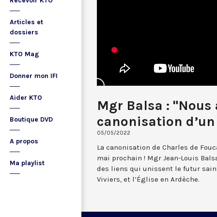
Recevoir KTO
Articles et
dossiers
KTO Mag
Donner mon IFI
Aider KTO
Mgr Balsa : "Nous 
canonisation d’un 
Boutique DVD
05/05/2022
A propos
La canonisation de Charles de Fouca
mai prochain ! Mgr Jean-Louis Bals
Ma playlist
des liens qui unissent le futur saint
Viviers, et l’Église en Ardèche.