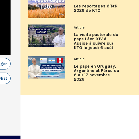
Les reportages d'été
2026 de KTO
Article
La visite pastorale du
pape Léon XIV à
Assise à suivre sur
KTO le jeudi 6 août
Article
ager
Le pape en Uruguay,
Argentine et Pérou du
6 au 17 novembre
list
2026