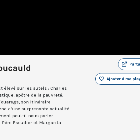
Part
Foucauld
Ajouter à ma play
t élevé sur les autels : Charles
stique, apôtre de la pauvreté,
Touaregs, son itinéraire
end d’une surprenante actualité.
ment peut-il nous parler
e Père Escudier et Margarita