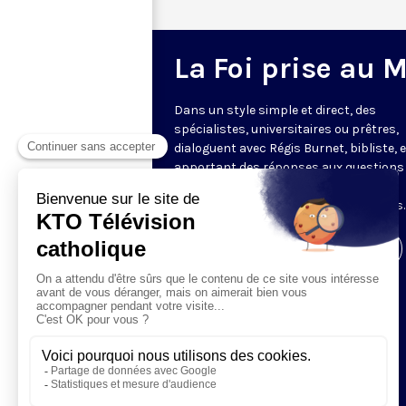
La Foi prise au 
Dans un style simple et direct, des
spécialistes, universitaires ou prêtres,
dialoguent avec Régis Burnet, bibliste, 
apportant des réponses aux questions
nous pouvons nous poser sur la foi, la
liturgie, de grandes figures chrétiennes.
Visiter la page de l'émission