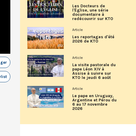
Les Docteurs de
l'Église, une série
documentaire à
redécouvrir sur KTO
Article
Les reportages d'été
2026 de KTO
Article
ager
La visite pastorale du
pape Léon XIV à
Assise à suivre sur
list
KTO le jeudi 6 août
Article
Le pape en Uruguay,
Argentine et Pérou du
6 au 17 novembre
2026