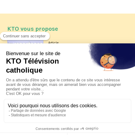
KTO vous propose
Article
Les reportages d'été 2026 de KTO
Article
La visite pastorale du pape Léon
XIV à Assise à suivre sur KTO le
jeudi 6 août
Article
Le pape en Uruguay, Argentine et
Pérou du 6 au 17 novembre 2026