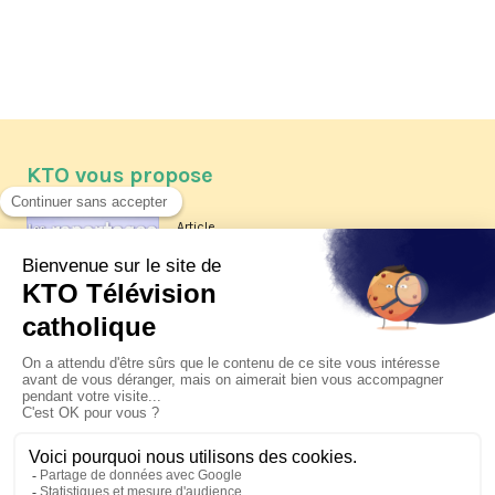
KTO vous propose
Article
Les reportages d'été 2026 de KTO
Article
La visite pastorale du pape Léon
XIV à Assise à suivre sur KTO le
jeudi 6 août
Article
Le pape en Uruguay, Argentine et
Pérou du 6 au 17 novembre 2026