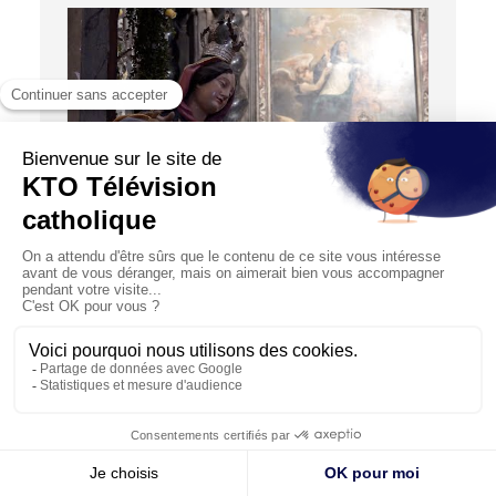
02:30
Vierge Marie : une dévotion ancrée en Corse
13/12/2024
Dimanche 15 décembre 2024, à l’occasion de sa visite
en Corse, le pape François s’arrêtera à l’oratoire de la
Ma...
© KTO 2026 —
Contact
—
Mentions légales