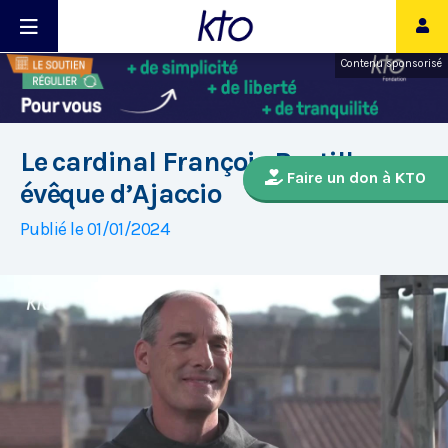
Contenu sponsorisé
Le cardinal François Bustillo,
Faire un don à KTO
évêque d’Ajaccio
Publié le 01/01/2024