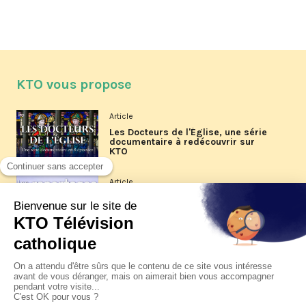
KTO vous propose
Article
Les Docteurs de l'Église, une série
documentaire à redécouvrir sur
KTO
Article
Les reportages d'été 2026 de KTO
Article
La visite pastorale du pape Léon
XIV à Assise à suivre sur KTO le
jeudi 6 août