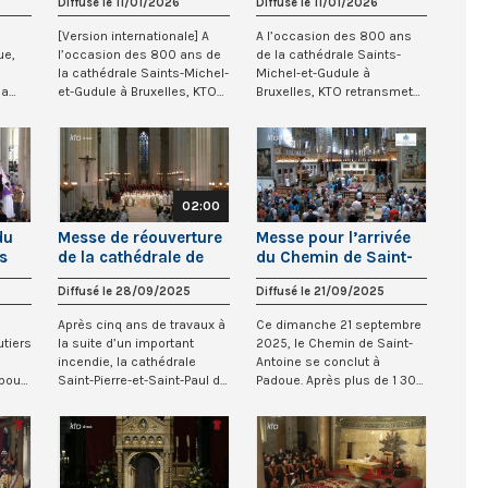
Diffusé le 11/01/2026
Diffusé le 11/01/2026
cathédrale des
Gudule de Bruxelles
Saints-Michel-et-
[Version internationale] A
A l’occasion des 800 ans
Gudule de Bruxelles
ue,
l’occasion des 800 ans de
de la cathédrale Saints-
la cathédrale Saints-Michel-
Michel-et-Gudule à
la
et-Gudule à Bruxelles, KTO
Bruxelles, KTO retransmet
.
retr...
en direct à 11h ce...
02:00
du
Messe de réouverture
Messe pour l’arrivée
s
de la cathédrale de
du Chemin de Saint-
Nantes
Antoine à Padoue - 21
Diffusé le 28/09/2025
Diffusé le 21/09/2025
y
septembre 2025
Après cinq ans de travaux à
Ce dimanche 21 septembre
tiers
la suite d’un important
2025, le Chemin de Saint-
incendie, la cathédrale
Antoine se conclut à
pour
Saint-Pierre-et-Saint-Paul de
Padoue. Après plus de 1 300
Nantes...
km à travers...