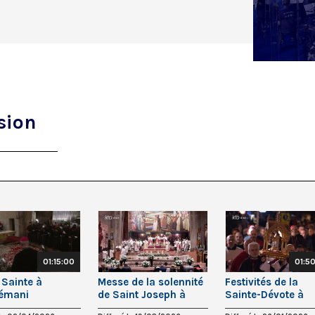
sion
01:15:00
01:5
 Sainte à
Messe de la solennité
Festivités de la
émani
de Saint Joseph à
Sainte-Dévote à
alem) ||
Nazareth - 19 mars
Monaco - 26 janvi