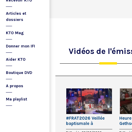
Recevoir KTO
Articles et
dossiers
KTO Mag
Donner mon IFI
Vidéos
de l'émis
Aider KTO
Boutique DVD
A propos
Ma playlist
#FRAT2026 Veillée
Heure
baptismale à
Geths
Jambville (Yvelines)
(Jérus