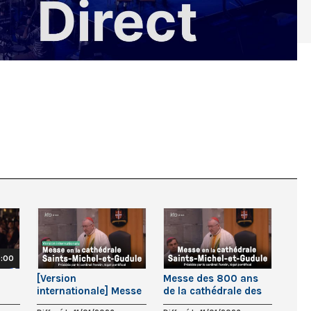
0:00
[Version
Messe des 800 ans
internationale] Messe
de la cathédrale des
er
des 800 ans de la
Saints-Michel-et-