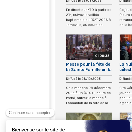
Diffusé le 23/05/2026
Diffusé
Semai
En direct sur KTO à partir de
Ce jeud
21h, suivez la veillée
(heure 
baptismale du FRAT 2026 à
retrans
Jambville, au cours de
en la ba
laquelle p...
Gethsé..
01:29:38
Messe pour la fête de
La Nui
la Sainte Famille en la
célest
basilique de
Diffusé le 28/12/2025
Diffusé
l’Annonciation à
Nazareth
Ce dimanche 28 décembre
Cité Cél
#TerreSainte
2025 à 9h (UTC+1, heure de
jeunes 
Paris), suivez la messe à
populai
l’occasion de la fête de la
organis
Sainte...
année...