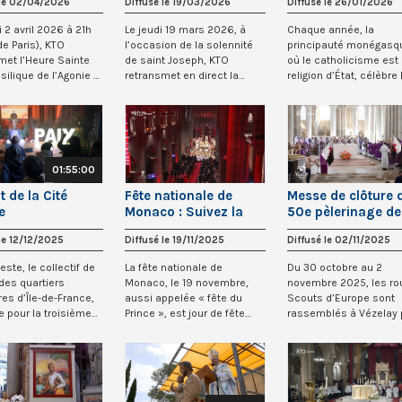
 le 02/04/2026
Diffusé le 19/03/2026
Diffusé le 26/01/2026
ne sainte 2026
2026
2026
i 2 avril 2026 à 21h
Le jeudi 19 mars 2026, à
Chaque année, la
de Paris), KTO
l’occasion de la solennité
principauté monégasq
met l’Heure Sainte
de saint Joseph, KTO
où le catholicisme est
silique de l’Agonie à
retransmet en direct la
religion d’État, célèbre 
.
messe depuis Na...
mémoire de sainte Dé..
01:55:00
t de la Cité
Fête nationale de
Messe de clôture 
e
Monaco : Suivez la
50e pèlerinage de
messe d’action de
routiers Scouts
 le 12/12/2025
Diffusé le 19/11/2025
Diffusé le 02/11/2025
grâce - 19 novembre
d’Europe à Vézela
2025
este, le collectif de
La fête nationale de
Du 30 octobre au 2
des quartiers
Monaco, le 19 novembre,
novembre 2025, les rou
res d’Île-de-France,
aussi appelée « fête du
Scouts d’Europe sont
e pour la troisième
Prince », est jour de fête
rassemblés à Vézelay 
pour tous les Mo...
leur 50e pèlerinag...