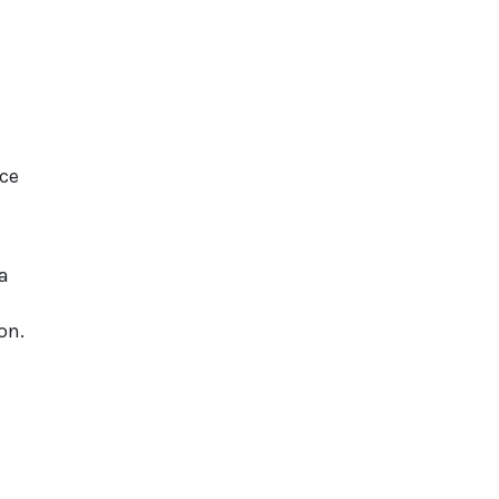
t
nce
a
on.