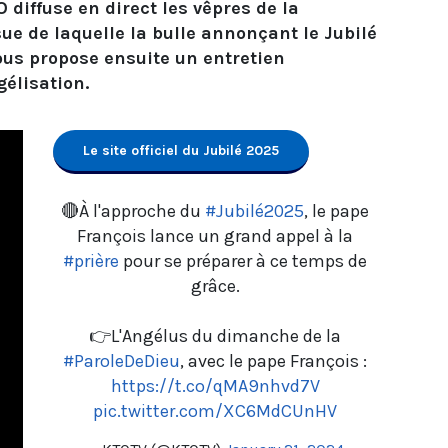
 diffuse en direct les vêpres de la
sue de laquelle la bulle annonçant le Jubilé
ous propose ensuite un entretien
gélisation.
Le site officiel du Jubilé 2025
🔴À l'approche du
#Jubilé2025
, le pape
François lance un grand appel à la
#prière
pour se préparer à ce temps de
grâce.
👉L'Angélus du dimanche de la
#ParoleDeDieu
, avec le pape François :
https://t.co/qMA9nhvd7V
pic.twitter.com/XC6MdCUnHV