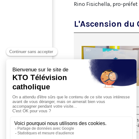
Rino Fisichella, pro-préfet
L'Ascension du 
L'ABC DE LA FOI
Ascension
14/05/2023
L’Ascension, c’est donc la mont
Ciel du Christ ressuscité, c’est-à
fin de sa présence visible sur t...