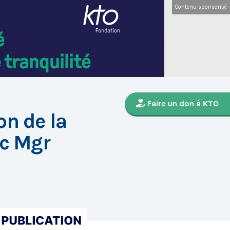
Contenu sponsorisé
Faire un don à KTO
on de la
ec Mgr