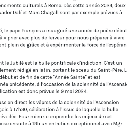
vénements culturels à Rome. Dès cette année 2024, deux
vador Dalí et Marc Chagall sont par exemple prévues à
lé, le pape François a inauguré une année de prière débu
à « prier avec plus de ferveur pour nous préparer à vivre
t plein de grâce et à expérimenter la force de l'espéra
le Jubilé est la bulle pontificale d'indiction. C'est un
ement rédigé en latin, portant le sceau du Saint-Père. L
début et de fin de cette "Année Sainte" et est
ée précédente, à l’occasion de la solennité de l'Ascensi
blication est donc prévue le 9 mai 2024.
se en direct les vêpres de la solennité de l'Ascension
ois à 17h30, célébration à l'issue de laquelle la bulle
dévoilée. Pour mieux comprendre les enjeux de cet
ose ensuite à 19h un entretien exceptionnel avec Mgr