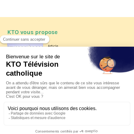
KTO vous propose
Article
Les reportages d'été 2026 de KTO
Article
La visite pastorale du pape Léon
XIV à Assise à suivre sur KTO le
jeudi 6 août
Article
Le pape en Uruguay, Argentine et
Pérou du 6 au 17 novembre 2026