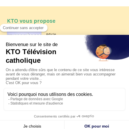
KTO vous propose
Article
Les reportages d'été 2026 de KTO
Article
La visite pastorale du pape Léon
XIV à Assise à suivre sur KTO le
jeudi 6 août
Article
Le pape en Uruguay, Argentine et
Pérou du 6 au 17 novembre 2026
© KTO 2026 —
Contact
—
Mentions légales