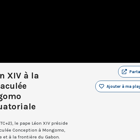
Part
n XIV à la
maculée
Ajouter à ma play
ngomo
atoriale
UTC+2), le pape Léon XIV préside
aculée Conception à Mongomo,
e et à la frontière du Gabon.