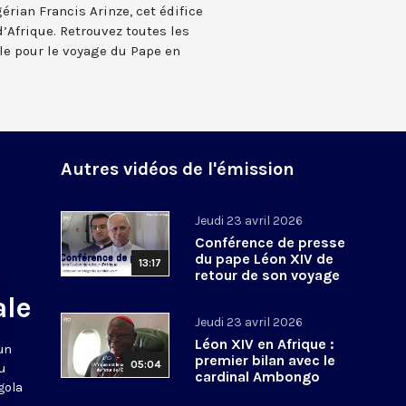
érian Francis Arinze, cet édifice
d’Afrique. Retrouvez toutes les
le pour le voyage du Pape en
Autres vidéos de l'émission
Jeudi 23 avril 2026
Conférence de presse
du pape Léon XIV de
13:17
retour de son voyage
en Afrique
ale
Jeudi 23 avril 2026
Léon XIV en Afrique :
 un
premier bilan avec le
05:04
u
cardinal Ambongo
gola