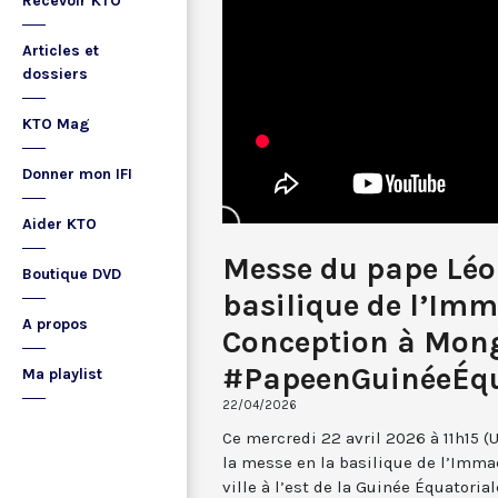
Recevoir KTO
Articles et
dossiers
KTO Mag
Donner mon IFI
Aider KTO
Messe du pape Léo
Boutique DVD
basilique de l’Im
A propos
Conception à Mo
#PapeenGuinéeÉqu
Ma playlist
22/04/2026
Ce mercredi 22 avril 2026 à 11h15 (
la messe en la basilique de l’Imm
ville à l’est de la Guinée Équatorial