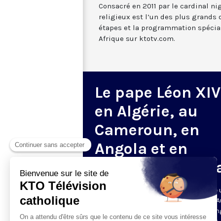
Consacré en 2011 par le cardinal nig
religieux est l’un des plus grands 
étapes et la programmation spécia
Afrique sur ktotv.com.
Le pape Léon XIV
en Algérie, au
Cameroun, en
Angola et en
Guinée équatori
Du 13 au 23 avril 2026, le Pape effectue
voyage apostolique majeur en Afrique. A
programme : l'Algérie, le Cameroun, l'An