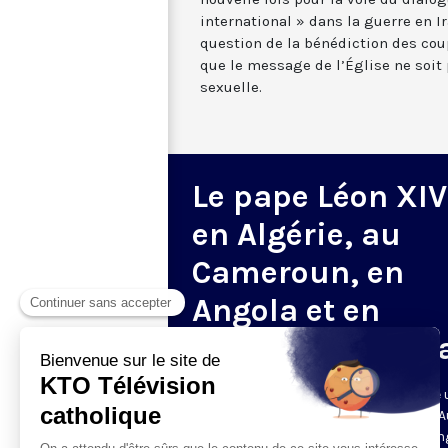
international » dans la guerre en I
question de la bénédiction des co
que le message de l’Église ne soit 
sexuelle.
Le pape Léon XIV
en Algérie, au
Cameroun, en
Angola et en
Guinée équatori
Du 13 au 23 avril 2026, le Pape effectue
voyage apostolique majeur en Afrique. A
programme : l'Algérie, le Cameroun, l'An