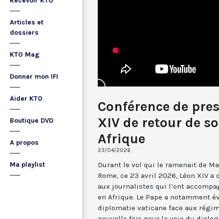
Recevoir KTO
Articles et
dossiers
KTO Mag
Donner mon IFI
Aider KTO
Conférence de pre
XIV de retour de s
Boutique DVD
Afrique
A propos
23/04/2026
Durant le vol qui le ramenait de Ma
Ma playlist
Rome, ce 23 avril 2026, Léon XIV a
aux journalistes qui l’ont accompa
en Afrique. Le Pape a notamment év
diplomatie vaticane face aux régime
nouvelle fois pour la voie du dialog