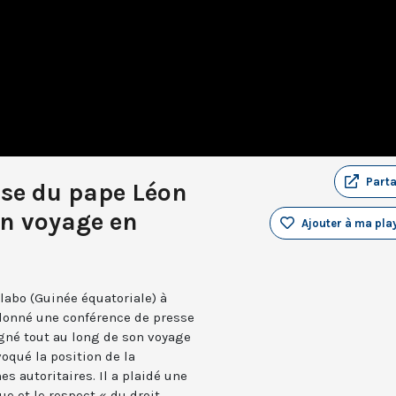
Part
sse du pape Léon
on voyage en
Ajouter à ma play
labo (Guinée équatoriale) à
 donné une conférence de presse
gné tout au long de son voyage
oqué la position de la
s autoritaires. Il a plaidé une
ue et le respect « du droit