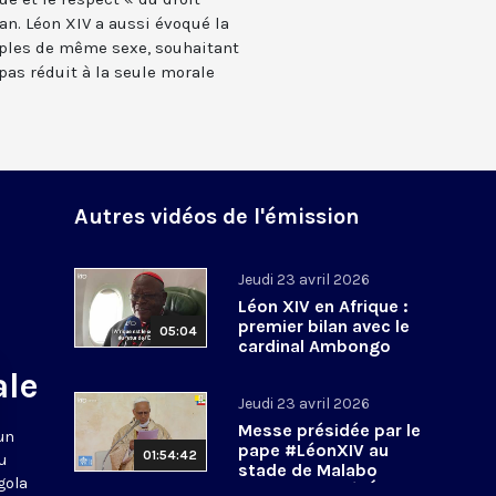
ran. Léon XIV a aussi évoqué la
uples de même sexe, souhaitant
pas réduit à la seule morale
Autres vidéos de l'émission
Jeudi 23 avril 2026
Léon XIV en Afrique :
premier bilan avec le
05:04
cardinal Ambongo
ale
Jeudi 23 avril 2026
Messe présidée par le
 un
pape #LéonXIV au
01:54:42
u
stade de Malabo
gola
#PapeenGuinéeÉquato