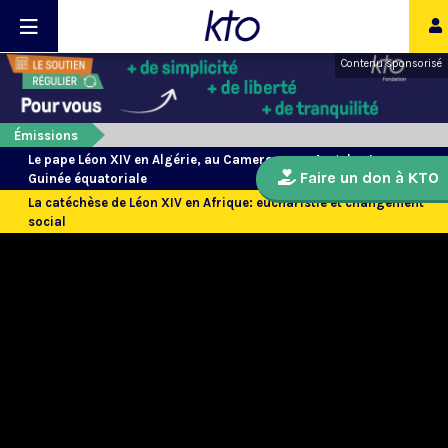
Contenu sponsorisé
Émissions
Le pape Léon XIV en Algérie, au Cameroun, en Angola et en
Faire un don à KTO
Guinée équatoriale
La catéchèse de Léon XIV en Afrique: eucharistie et changement
social