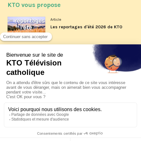
KTO vous propose
Article
Les reportages d'été 2026 de KTO
Article
La visite pastorale du pape Léon
XIV à Assise à suivre sur KTO le
jeudi 6 août
Article
Le pape en Uruguay, Argentine et
Pérou du 6 au 17 novembre 2026
© KTO 2026 —
Contact
—
Mentions légales