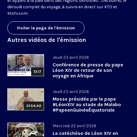
et appels à la paix dans des régions sensibles… Découvrez le
déroulé complet du voyage, à suivre en direct sur KTO et
ktotv.com.
Visiter la page de l'émission
Autres vidéos de l'émission
Jeudi 23 avril 2026
Conférence de presse du pape
Léon XIV de retour de son
13:17
voyage en Afrique
Jeudi 23 avril 2026
Messe présidée par le pape
#LéonXIV au stade de Malabo
01:54:42
#PapeenGuinéeÉquatoriale
Mercredi 22 avril 2026
La catéchèse de Léon XIV en