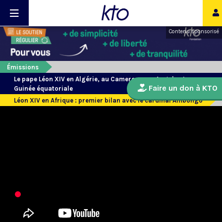
Contenu sponsorisé
Émissions
Le pape Léon XIV en Algérie, au Cameroun, en Angola et en
Faire un don à KTO
Guinée équatoriale
Léon XIV en Afrique : premier bilan avec le cardinal Ambongo