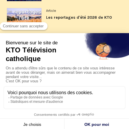
Article
Les reportages d'été 2026 de KTO
Article
La visite pastorale du pape Léon
XIV à Assise à suivre sur KTO le
jeudi 6 août
Article
Le pape en Uruguay, Argentine et
Pérou du 6 au 17 novembre 2026
© KTO 2026 —
Contact
—
Mentions légales