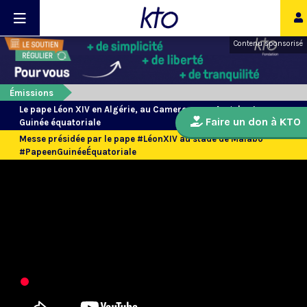
Contenu sponsorisé
Émissions
Le pape Léon XIV en Algérie, au Cameroun, en Angola et en
Faire un don à KTO
Guinée équatoriale
Messe présidée par le pape #LéonXIV au stade de Malabo
#PapeenGuinéeÉquatoriale