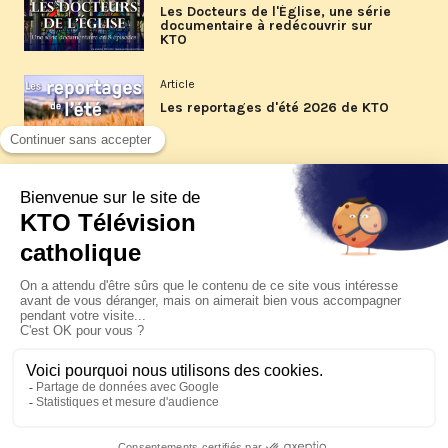
Les Docteurs de l'Église, une série
documentaire à redécouvrir sur
KTO
Article
Les reportages d'été 2026 de KTO
Article
La visite pastorale du pape Léon
XIV à Assise à suivre sur KTO le
jeudi 6 août
Article
Le pape en Uruguay, Argentine et
Pérou du 6 au 17 novembre 2026
© KTO 2026 —
Contact
—
Mentions légales