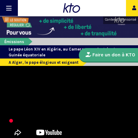
Contenu sponsorisé
Émissions
Le pape Léon XIV en Algérie, au Cameroun, en Angola et en
Faire un don à KTO
Guinée équatoriale
A Alger, le pape élogieux et exigeant