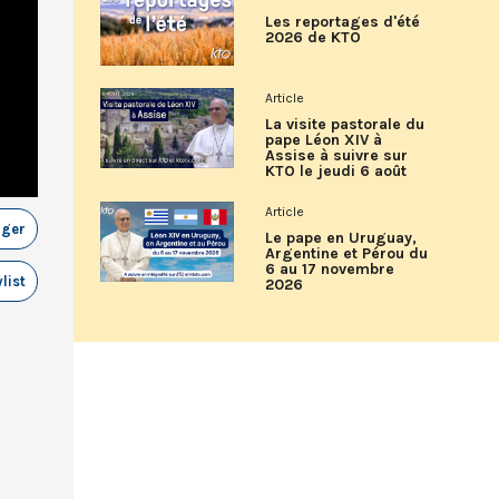
Les reportages d'été
2026 de KTO
Article
La visite pastorale du
pape Léon XIV à
Assise à suivre sur
KTO le jeudi 6 août
Article
ager
Le pape en Uruguay,
Argentine et Pérou du
6 au 17 novembre
list
2026