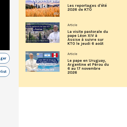
Les reportages d'été
2026 de KTO
Article
La visite pastorale du
pape Léon XIV à
Assise à suivre sur
KTO le jeudi 6 août
Article
ager
Le pape en Uruguay,
Argentine et Pérou du
6 au 17 novembre
list
2026