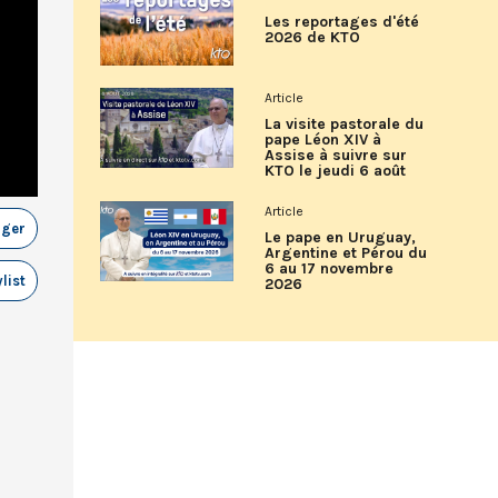
Les reportages d'été
2026 de KTO
Article
La visite pastorale du
pape Léon XIV à
Assise à suivre sur
KTO le jeudi 6 août
Article
ager
Le pape en Uruguay,
Argentine et Pérou du
6 au 17 novembre
list
2026