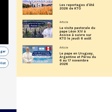
Les reportages d'été
2026 de KTO
Article
La visite pastorale du
pape Léon XIV à
Assise à suivre sur
KTO le jeudi 6 août
Article
ager
Le pape en Uruguay,
Argentine et Pérou du
6 au 17 novembre
list
2026