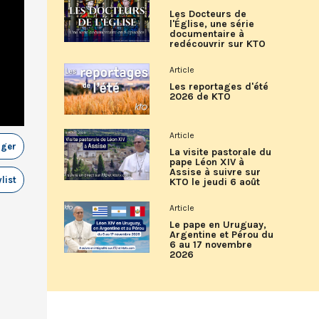
Les Docteurs de
l'Église, une série
documentaire à
redécouvrir sur KTO
Article
Les reportages d'été
2026 de KTO
Article
ager
La visite pastorale du
pape Léon XIV à
Assise à suivre sur
list
KTO le jeudi 6 août
Article
Le pape en Uruguay,
Argentine et Pérou du
6 au 17 novembre
2026