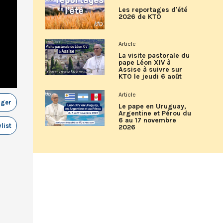
Les reportages d'été
2026 de KTO
Article
La visite pastorale du
pape Léon XIV à
Assise à suivre sur
KTO le jeudi 6 août
Article
ager
Le pape en Uruguay,
Argentine et Pérou du
6 au 17 novembre
list
2026