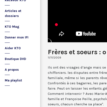
Recevoir KTO
Articles et
dossiers
KTO Mag
Donner mon IFI
Aider KTO
Frères et soeurs : o
11/11/2009
Boutique DVD
Ils ont des visages d’ange mais s
A propos
chiffoniers. les disputes entre frère
familiale, même si les parents rêv
Ma playlist
Confrontés à ces bagarres, les pa
faire. Peut on laisser les enfants g
Comment intervenir ? Avec Marie-A
famille et Françoise Peille, psychol
soeurs, chacun cherche sa place".