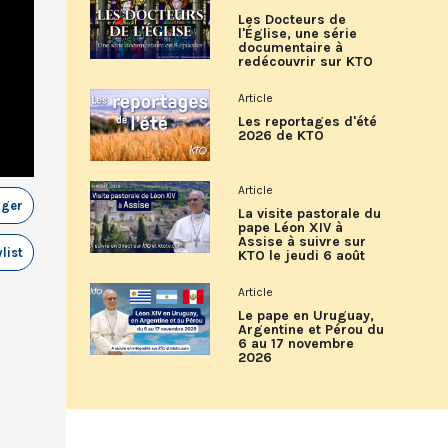
Les Docteurs de
l'Église, une série
documentaire à
redécouvrir sur KTO
Article
Les reportages d'été
2026 de KTO
Article
ager
La visite pastorale du
pape Léon XIV à
Assise à suivre sur
list
KTO le jeudi 6 août
Article
Le pape en Uruguay,
Argentine et Pérou du
6 au 17 novembre
2026