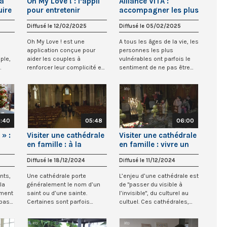
a
Oh My Love ! : l’appli
Alliance VITA :
uire
pour entretenir
accompagner les plus
ion
l’amour
fragiles
Diffusé le 12/02/2025
Diffusé le 05/02/2025
Oh My Love ! est une
A tous les âges de la vie, les
application conçue pour
personnes les plus
ple,
aider les couples à
vulnérables ont parfois le
renforcer leur complicité et
sentiment de ne pas être
améliorer leur com...
entendues,...
:40
05:48
06:00
 » :
Visiter une cathédrale
Visiter une cathédrale
en famille : à la
en famille : vivre un
rencontre d’un saint
moment spirituel
Diffusé le 18/12/2024
Diffusé le 11/12/2024
ants
(3/3)
(2/3)
nts,
Une cathédrale porte
L’enjeu d’une cathédrale est
la
généralement le nom d’un
de "passer du visible à
ement
saint ou d’une sainte.
l’invisible", du culturel au
 pas
Certaines sont parfois
cultuel. Ces cathédrales,
dédiées à un saint q...
hors...