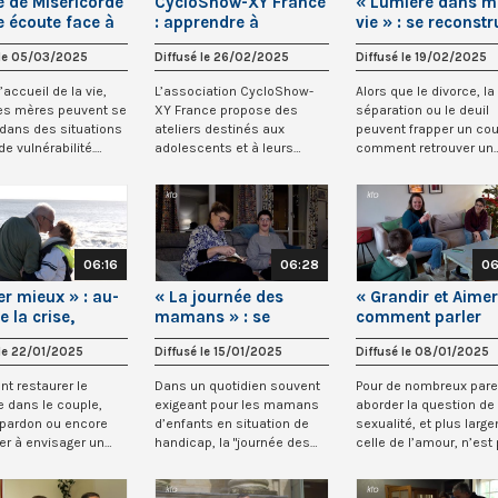
e de Miséricorde
CycloShow-XY France
« Lumière dans m
e écoute face à
: apprendre à
vie » : se reconstr
rossesse
connaître son corps
après une séparat
 le 05/03/2025
Diffusé le 26/02/2025
Diffusé le 19/02/2025
le
ou un deuil
’accueil de la vie,
L’association CycloShow-
Alors que le divorce, la
es mères peuvent se
XY France propose des
séparation ou le deuil
 dans des situations
ateliers destinés aux
peuvent frapper un cou
e vulnérabilité.
adolescents et à leurs
comment retrouver un
parents. Le CycloShow...
chemin d’espéran...
06:16
06:28
06
er mieux » : au-
« La journée des
« Grandir et Aimer
e la crise,
mamans » : se
comment parler
ndre à s’aimer
ressourcer face au
d’amour et de
 le 22/01/2025
Diffusé le 15/01/2025
Diffusé le 08/01/2025
e
handicap de son
sexualité aux enf
enfant
t restaurer le
Dans un quotidien souvent
Pour de nombreux pare
e dans le couple,
exigeant pour les mamans
aborder la question de 
e pardon ou encore
d’enfants en situation de
sexualité, et plus larg
er à envisager un
handicap, la "journée des
celle de l’amour, n’est
commun q...
mamans" p...
tou...