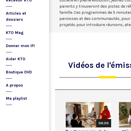
Recevoir KTO
société en pleine évolution, jeunes co
parents y trouveront des pistes de réf
famille. Ces programmes de 5 minutes 
Articles et
paroisses et des communautés, pour le
dossiers
projetés pour introduire réunions, ate
KTO Mag
Donner mon IFI
Aider KTO
Vidéos
de l'émis
Boutique DVD
A propos
Ma playlist
06:00