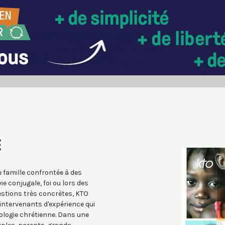
E
 famille confrontée à des
ie conjugale, foi ou lors des
uestions très concrètes, KTO
intervenants d'expérience qui
pologie chrétienne. Dans une