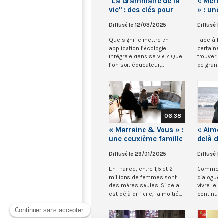
"La Grammaire de la
« Mèr
vie" : des clés pour
» : un
vivre l’écologie
une g
Diffusé le 12/03/2025
Diffusé
intégrale
diffici
Que signifie mettre en
Face à l
application l’écologie
certain
intégrale dans sa vie ? Que
trouver
l’on soit éducateur,
de grand
catéchiste, anima...
Gros...
06:38
« Marraine & Vous » :
« Aim
une deuxième famille
delà d
pour accompagner
appre
Diffusé le 29/01/2025
Diffusé
les mères isolées
encor
En France, entre 1,5 et 2
Commen
millions de femmes sont
dialogu
des mères seules. Si cela
vivre l
est déjà difficile, la moitié
continu
d’entr...
avenir 