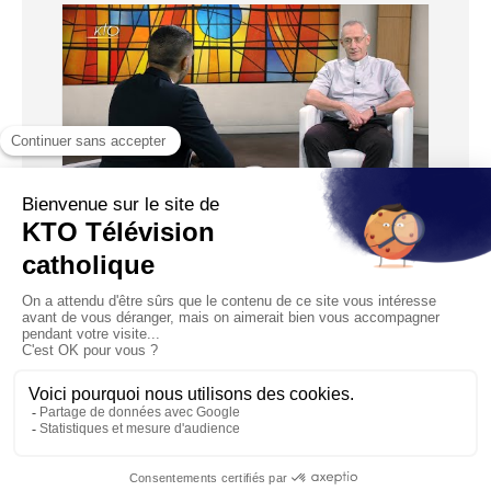
06:07
Oraison : Quèsaco ?
Diffusé le 02/11/2019
Pour les parisiens que Loïc Landrau est allé rencontrer dans
la rue, le mot « oraison » évoque principalement l’...
1
2
3
4
5
6
…
12