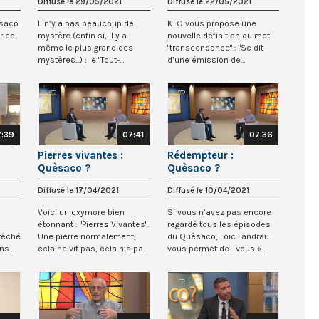
Diffusé le 29/05/2021
Diffusé le 22/05/2021
èsaco
Il n’y a pas beaucoup de
KTO vous propose une
r de
mystère (enfin si, il y a
nouvelle définition du mot
même le plus grand des
"transcendance" : "Se dit
mystères...) : le "Tout-
d’une émission de
Puissant", c’e...
télévision appelée Q...
7:39
07:41
07:36
Pierres vivantes :
Rédempteur :
Quèsaco ?
Quèsaco ?
Diffusé le 17/04/2021
Diffusé le 10/04/2021
Voici un oxymore bien
Si vous n’avez pas encore
étonnant : "Pierres Vivantes".
regardé tous les épisodes
prêché
Une pierre normalement,
du Quèsaco, Loïc Landrau
ins
cela ne vit pas, cela n’a pas
vous permet de... vous «
d’âme...
racheter »...