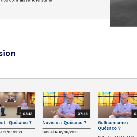
r nos connaissances sur la
sion
08:12
07:43
0
at : Quèsaco ?
Noviciat : Quèsaco ?
Gallicanisme :
Quèsaco ?
 le 19/06/2021
Diffusé le 12/06/2021