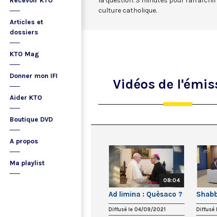
Recevoir KTO
la question. 3 minutes pour rafraîchi
culture catholique.
Articles et
dossiers
KTO Mag
Donner mon IFI
Vidéos
de l'émis
Aider KTO
Boutique DVD
A propos
Ma playlist
08:04
Ad limina : Quèsaco ?
Shabb
Diffusé le 04/09/2021
Diffusé