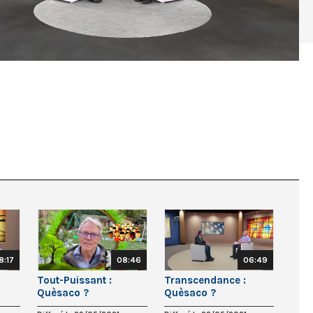
8:17
08:46
06:49
Tout-Puissant :
Transcendance :
Quèsaco ?
Quèsaco ?