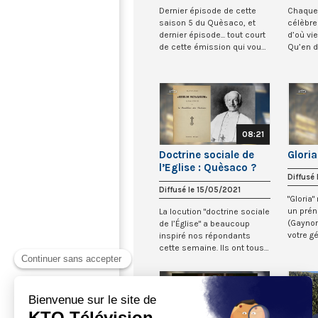
Dernier épisode de cette
Chaque 
saison 5 du Quèsaco, et
célèbre
dernier épisode... tout court
d’où vie
de cette émission qui vous
Qu’en d
aura e...
Quel...
08:21
Doctrine sociale de
Gloria
l’Eglise : Quèsaco ?
Diffusé
Diffusé le 15/05/2021
"Gloria
un pré
La locution "doctrine sociale
(Gaynor
de l’Église" a beaucoup
votre gé
inspiré nos répondants
entend..
cette semaine. Ils ont tous,
ou pre...