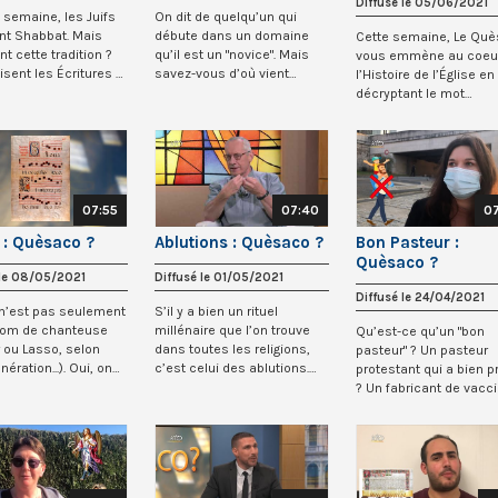
Diffusé le 05/06/2021
semaine, les Juifs
On dit de quelqu’un qui
nt Shabbat. Mais
débute dans un domaine
Cette semaine, Le Qu
nt cette tradition ?
qu’il est un "novice". Mais
vous emmène au coeu
isent les Écritures ?
savez-vous d’où vient
l’Histoire de l’Église en
réellement ce m...
décryptant le mot
"Gallicanisme". Lo...
07:55
07:40
0
 : Quèsaco ?
Ablutions : Quèsaco ?
Bon Pasteur :
Quèsaco ?
 le 08/05/2021
Diffusé le 01/05/2021
Diffusé le 24/04/2021
" n’est pas seulement
S’il y a bien un rituel
nom de chanteuse
millénaire que l’on trouve
Qu’est-ce qu’un "bon
 ou Lasso, selon
dans toutes les religions,
pasteur" ? Un pasteur
nération...). Oui, on
c’est celui des ablutions.
protestant qui a bien 
.
Mais à...
? Un fabricant de vacc
contre la rage...