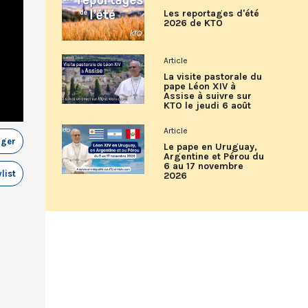
Les reportages d'été
2026 de KTO
Article
La visite pastorale du
pape Léon XIV à
Assise à suivre sur
KTO le jeudi 6 août
Article
ager
Le pape en Uruguay,
Argentine et Pérou du
6 au 17 novembre
list
2026