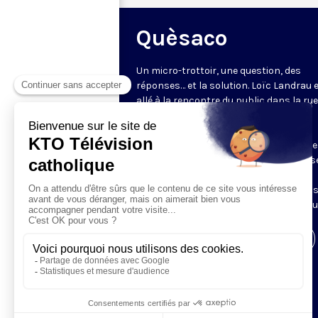
Quèsaco
Un micro-trottoir, une question, des
réponses… et la solution. Loïc Landrau 
allé à la rencontre du public dans la ru
l’interroger sur un mot ou un concept
catholique : que veulent dire des mots
comme miséricorde, narthex ou rosaire
plateau, le père Bernard Klasen (diocès
Nanterre) apporte un éclairage sur la
question. 3 minutes pour rafraîchir no
connaissances sur la culture catholiqu
Visiter la page de l'émission