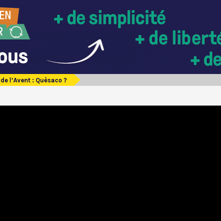
de l’Avent : Quèsaco ?