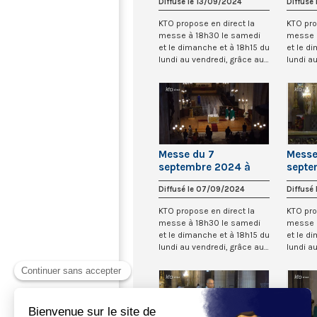
Diffusé le 13/09/2024
Diffusé
l’Auxerrois
l’Auxe
KTO propose en direct la
KTO pro
messe à 18h30 le samedi
messe 
et le dimanche et à 18h15 du
et le d
lundi au vendredi, grâce au
lundi a
recteu...
recteu...
Messe du 7
Messe
septembre 2024 à
septe
Saint-Germain-
Saint
Diffusé le 07/09/2024
Diffusé
l’Auxerrois
l’Auxe
KTO propose en direct la
KTO pro
messe à 18h30 le samedi
messe 
et le dimanche et à 18h15 du
et le d
lundi au vendredi, grâce au
lundi a
recteu...
recteu...