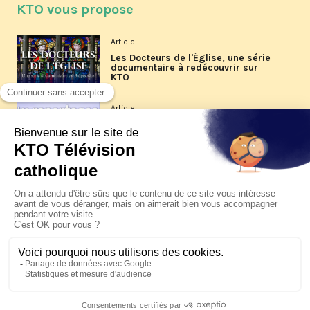
KTO vous propose
Article
Les Docteurs de l'Église, une série
documentaire à redécouvrir sur
KTO
Article
Les reportages d'été 2026 de KTO
Article
La visite pastorale du pape Léon
XIV à Assise à suivre sur KTO le
jeudi 6 août
Article
Le pape en Uruguay, Argentine et
Pérou du 6 au 17 novembre 2026