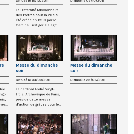
Diffusé le 16/10/2011
Diffusé le 09/10/2011
Missionnaire des
Prêtres pour la Ville
La Fraternité Missionnaire
des Prêtres pour la Ville a
été créée en 1990 par le
Cardinal Lustiger. Il s’agit
d’u...
re
Messe du dimanche
Messe du dimanche
soir
soir
Diffusé le 04/09/2011
Diffusé le 28/08/2011
dée
Le cardinal André Vingt-
ngt-
Trois, Archevêque de Paris,
ris,
préside cette messe
imes
d’action de grâces pour le
Jubilé des 25...