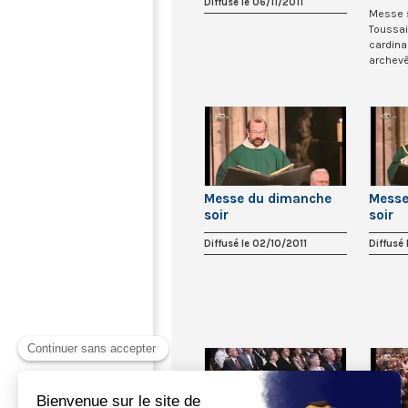
Diffusé le 06/11/2011
Messe s
Toussai
cardinal
archevê
la Maîtr.
Messe du dimanche
Messe
soir
soir
Diffusé le 02/10/2011
Diffusé