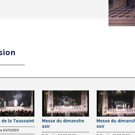
sion
 de la Toussaint
Messe du dimanche
Messe du dimanc
soir
soir
le 01/11/2011