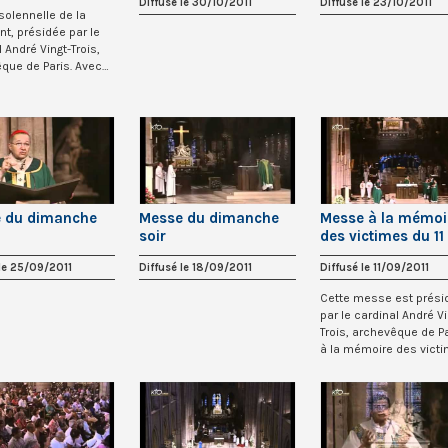
Diffusé le 30/10/2011
Diffusé le 23/10/2011
olennelle de la
nt, présidée par le
 André Vingt-Trois,
que de Paris. Avec
..
 du dimanche
Messe du dimanche
Messe à la mémoi
soir
des victimes du 11
septembre 2001
 le 25/09/2011
Diffusé le 18/09/2011
Diffusé le 11/09/2011
Cette messe est prési
par le cardinal André Vi
Trois, archevêque de Pa
à la mémoire des vict
de l’...