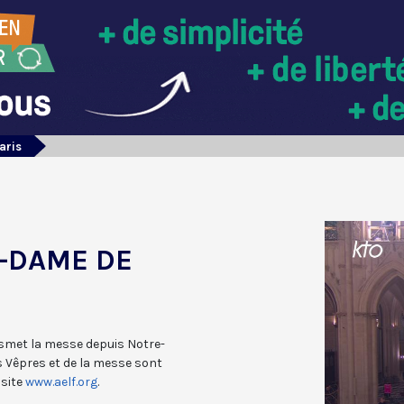
aris
-DAME DE
nsmet la messe depuis Notre-
s Vêpres et de la messe sont
 site
www.aelf.org
.