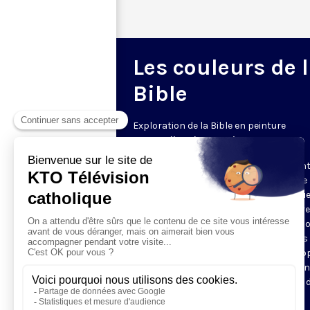
Les couleurs de 
Bible
Exploration de la Bible en peinture
Le samedi • 20h30 • 5 min
Mais quelle est donc la scène représen
sur ce tableau ? Pourquoi y a-t-il ici une
et là une palme, une couronne ? Chaqu
samedi à 21h30, rendez-vous avec votre
professeur d’histoire de l’art, pour déco
un épisode biblique illustré par les plus
grands peintres. En 5 minutes, Olga P
vous donne tous les codes pour reconn
la scène et comprendre les intentions 
l’artiste.