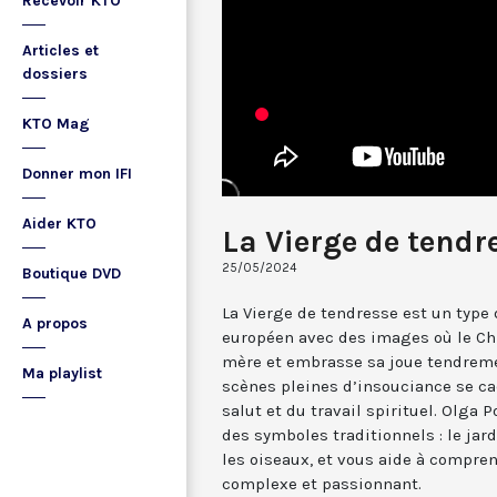
Recevoir KTO
Articles et
dossiers
KTO Mag
Donner mon IFI
Aider KTO
La Vierge de tendr
25/05/2024
Boutique DVD
La Vierge de tendresse est un type d
A propos
européen avec des images où le Chr
mère et embrasse sa joue tendremen
Ma playlist
scènes pleines d’insouciance se c
salut et du travail spirituel. Olga
des symboles traditionnels : le jardi
les oiseaux, et vous aide à compre
complexe et passionnant.