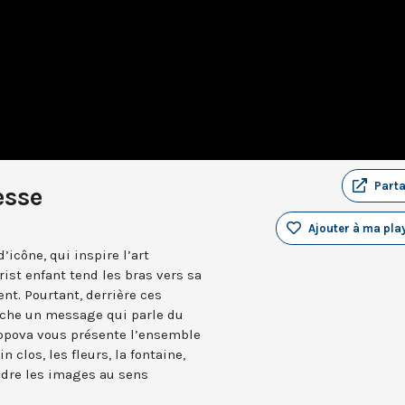
Part
esse
Ajouter à ma play
’icône, qui inspire l’art
ist enfant tend les bras vers sa
t. Pourtant, derrière ces
ache un message qui parle du
 Popova vous présente l’ensemble
n clos, les fleurs, la fontaine,
ndre les images au sens