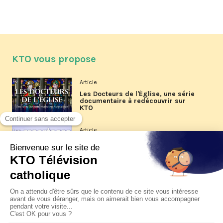
KTO vous propose
Article
Les Docteurs de l'Église, une série
documentaire à redécouvrir sur
KTO
Article
Les reportages d'été 2026 de KTO
Article
La visite pastorale du pape Léon
XIV à Assise à suivre sur KTO le
jeudi 6 août