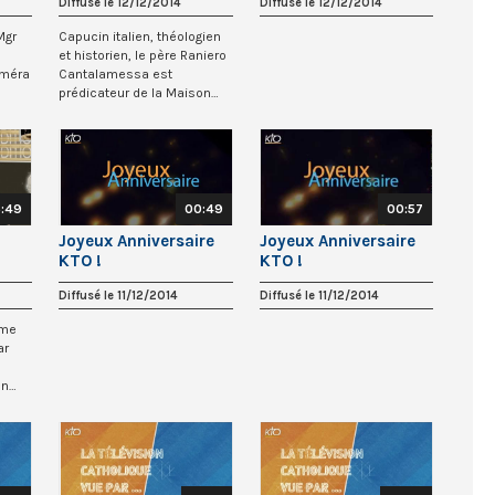
Diffusé le 12/12/2014
Diffusé le 12/12/2014
Maison pontificale
Mgr
Capucin italien, théologien
et historien, le père Raniero
améra
Cantalamessa est
prédicateur de la Maison
...
pontificale...
:49
00:49
00:57
Joyeux Anniversaire
Joyeux Anniversaire
KTO !
KTO !
Diffusé le 11/12/2014
Diffusé le 11/12/2014
sme
ar
en