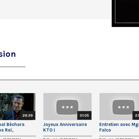
sion
26:39
01:05
2
nal Béchara
Joyeux Anniversaire
Entretien avec Mgr
os Raï,
KTO !
Falco
arche d’Antioche