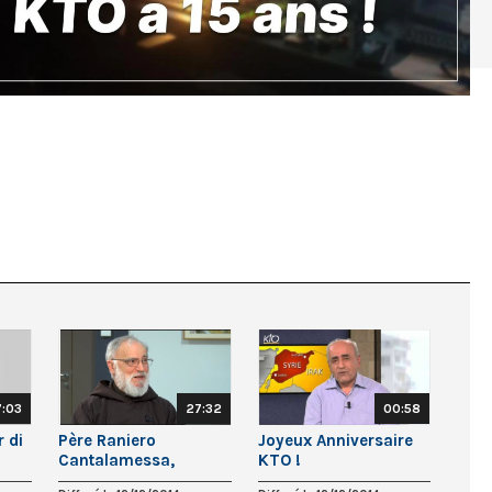
7:03
27:32
00:58
 di
Père Raniero
Joyeux Anniversaire
Cantalamessa,
KTO !
Prédicateur de la