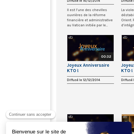
Diffusé le 16/12/2014
Diffusé 
l’Economie au Vatican
et de 
les M
Il est l’une des chevilles
La viol
ouvrières de la réforme
déstabi
financière et administrative
Orient.
au Vatican initiée par le
d’intég
Pape F...
comme 
00:32
Joyeux Anniversaire
Joyeu
KTO !
KTO !
Diffusé le 12/12/2014
Diffusé 