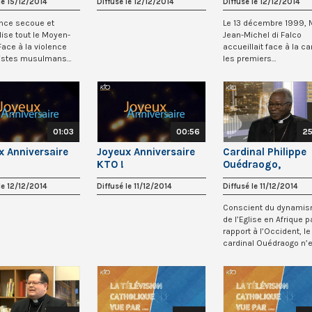
le 15/12/2014
Diffusé le 12/12/2014
Diffusé le 12/12/2014
tout l’Orient pour
aronites
ence secoue et
Le 13 décembre 1999, 
lise tout le Moyen-
Jean-Michel di Falco
 Face à la violence
accueillait face à la c
ristes musulmans
les premiers
Daech e...
téléspectateurs de KTO.
01:03
00:56
25
x Anniversaire
Joyeux Anniversaire
Cardinal Philippe
KTO !
Ouédraogo,
archevêque de
le 12/12/2014
Diffusé le 11/12/2014
Diffusé le 11/12/2014
Ouagadougou
(Burkina Faso)
Conscient du dynami
de l’Eglise en Afrique p
rapport à l’Occident, le
cardinal Ouédraogo n’
reste pas moi...