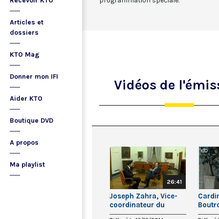
Recevoir KTO
programmation spéciale.
Articles et
dossiers
KTO Mag
Donner mon IFI
Vidéos
de l'émis
Aider KTO
Boutique DVD
A propos
Ma playlist
26:41
Joseph Zahra, Vice-
Cardi
coordinateur du
Boutr
Conseil pour
Patri