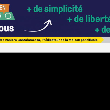
ère Raniero Cantalamessa, Prédicateur de la Maison pontificale