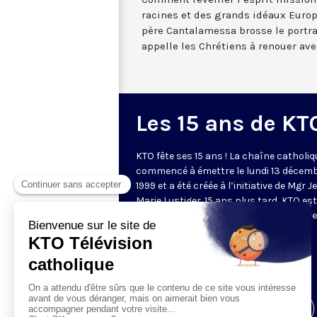
racines et des grands idéaux Europ
père Cantalamessa brosse le portrai
appelle les Chrétiens à renouer av
Les 15 ans de KT
KTO fête ses 15 ans ! La chaîne catholiq
commencé à émettre le lundi 13 décem
1999 et a été créée à l’initiative de Mgr J
Marie Lustiger. 15 ans plus tard, KTO est
devenu un média francophone de référe
diffusée dans plusieurs dizaines de
pays dans le monde. Pour fêter cet
anniversaire, la chaîne a déployé une
programmation spéciale.
Visiter la page de l'émission