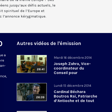
éens jusqu’aux défis actuels, le
t spirituel de l’Europe et
ec l’annonce kérygmatique.
O
Autres vidéos de l'émission
ue a
Mardi 16 décembre 2014
bre
Joseph Zahra, Vice-
ean-
coordinateur du
26:41
Conseil pour
nce,
l’Economie au Vatican
Lundi 15 décembre 2014
Cardinal Béchara
Boutros Raï, Patriarche
26:39
d’Antioche et de tout
l’Orient pour les
Maronites