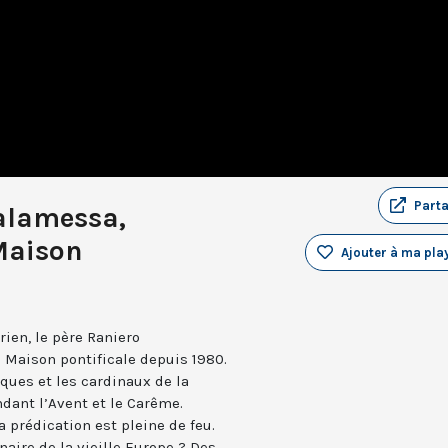
Part
alamessa,
 Maison
Ajouter à ma play
rien, le père Raniero
 Maison pontificale depuis 1980.
êques et les cardinaux de la
dant l’Avent et le Carême.
 prédication est pleine de feu.
aire de la vieille Europe ? Des