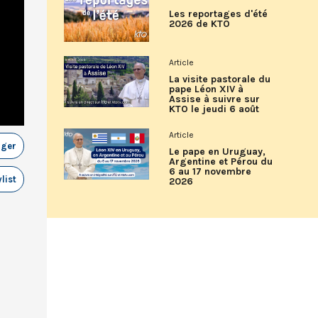
Les reportages d'été
2026 de KTO
Article
La visite pastorale du
pape Léon XIV à
Assise à suivre sur
KTO le jeudi 6 août
Article
ager
Le pape en Uruguay,
Argentine et Pérou du
6 au 17 novembre
list
2026