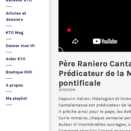
Recevoir KTO
Articles et
dossiers
KTO Mag
Donner mon IFI
Aider KTO
Père Raniero Cant
Prédicateur de la
Boutique DVD
pontificale
A propos
12/12/2014
Capucin italien, théologien et histo
Ma playlist
Cantalamessa est prédicateur de la
Il prêche ainsi pour le pape, les év
Curie romaine, chaque semaine pen
Auteur d’innombrables ouvrages, sa
Comment réveiller l’esprit missionn