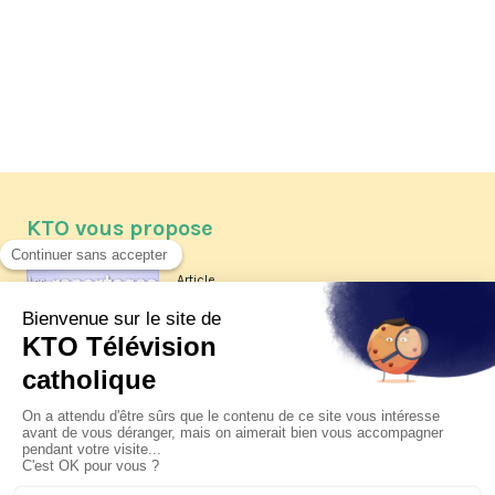
KTO vous propose
Article
Les reportages d'été 2026 de KTO
Article
La visite pastorale du pape Léon
XIV à Assise à suivre sur KTO le
jeudi 6 août
Article